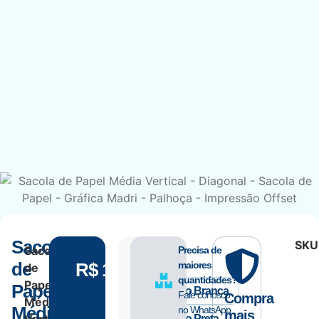
Sacola
SKU
Sacola
Precisa de
Alça
de
R$
1.670,00
maiores
de
quantidades?
Papel
Papel
Gorgurão Branca
Fale conosco
Compra
Média
Média
no WhatsApp.
mais
Gorgurão Preta