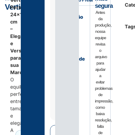
Vertical
Cate
Vertical
segura
Personalizada
Antes
24x18x8
Laminação
da
cm
produção,
Tag
–
Brilho
nossa
Elegância
equipe
Fosca
e
revisa
Versatilidade
o
arquivo
para
Quantidade
para
sua
ajudar
Marca
250
a
O
evitar
500
equilíbrio
problemas
perfeito
de
750
entre
impressão,
1000
como
tamanho
baixa
e
resolução,
elegância.
falta
A
de