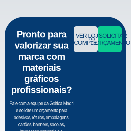
Pronto para
VER LOJA
SOLICITAR
COMPLETA
ORÇAMENTO
valorizar sua
marca com
materiais
gráficos
profissionais?
Fale com a equipe da Gráfica Madri
e solicite um orçamento para
adesivos, rótulos, embalagens,
cartões, banners, sacolas,