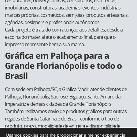
restaurantes, delivery, clínicas, consultórios, escritórios,
imobiliárias, construtoras, academias, eventos, indústrias,
marcas próprias, cosméticos, semijoias, produtos artesanais,
agências, designers e profissionais autônomos.
Cada projeto é tratado com atenção aos detalhes, desde a
escolha do material até o acabamento final, para que o
impresso represente bem a sua marca.
Gráfica em Palhoça para a
Grande Florianópolis e todo o
Brasil
Com sede em Palhoça/SC, a Gráfica Madri atende clientes de
Palhoça, Florianópolis, São José, Biguaçu, Santo Amaro da
Imperatriz e demais cidades da Grande Florianópolis.
Também realizamos envio de produtos gráficos para outras
regiões de Santa Catarina e do Brasil, conforme o tipo de
produto, prazo, modalidade de entrega e disponibilidade
logística.
Usamos cookies para lhe proporcionar a melhor experiência