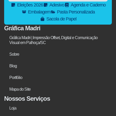
Eleições 2026
Adesivo
Agenda e Caderno
Embalagem
Pasta Personalizada
Sacola de Papel
Gráfica Madri
Gráfica Madri | Impressão Offset, Digital e Comunicação
Visual em Palhoça/SC
Sobre
Blog
Portfólio
Mapa do Site
Nossos Serviços
Loja