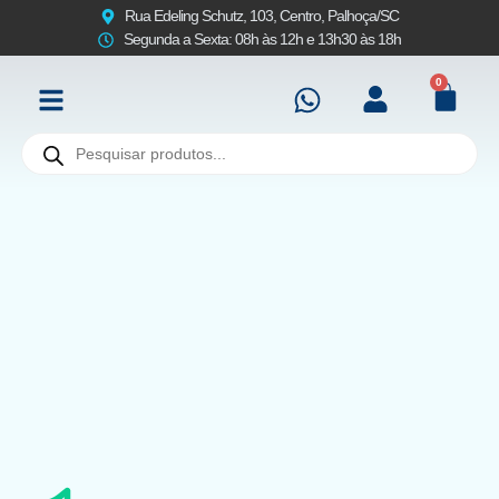
Rua Edeling Schutz, 103, Centro, Palhoça/SC
Segunda a Sexta: 08h às 12h e 13h30 às 18h
0