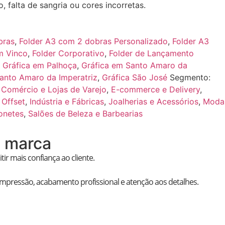
 falta de sangria ou cores incorretas.
bras
,
Folder A3 com 2 dobras Personalizado
,
Folder A3
m Vinco
,
Folder Corporativo
,
Folder de Lançamento
,
Gráfica em Palhoça
,
Gráfica em Santo Amaro da
Santo Amaro da Imperatriz
,
Gráfica São José
Segmento:
,
Comércio e Lojas de Varejo
,
E-commerce e Delivery
,
 Offset
,
Indústria e Fábricas
,
Joalherias e Acessórios
,
Moda
onetes
,
Salões de Beleza e Barbearias
a marca
r mais confiança ao cliente.
e impressão, acabamento profissional e atenção aos detalhes.