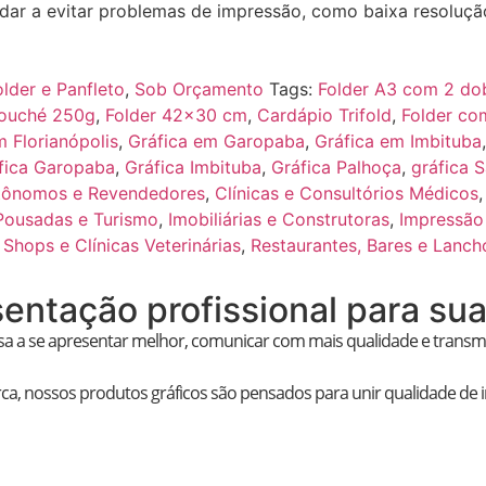
dar a evitar problemas de impressão, como baixa resolução,
older e Panfleto
,
Sob Orçamento
Tags:
Folder A3 com 2 do
Couché 250g
,
Folder 42x30 cm
,
Cardápio Trifold
,
Folder co
m Florianópolis
,
Gráfica em Garopaba
,
Gráfica em Imbituba
fica Garopaba
,
Gráfica Imbituba
,
Gráfica Palhoça
,
gráfica 
tônomos e Revendedores
,
Clínicas e Consultórios Médicos
 Pousadas e Turismo
,
Imobiliárias e Construtoras
,
Impressão
 Shops e Clínicas Veterinárias
,
Restaurantes, Bares e Lanch
entação profissional para su
a a se apresentar melhor, comunicar com mais qualidade e transmiti
 marca, nossos produtos gráficos são pensados para unir qualidade d