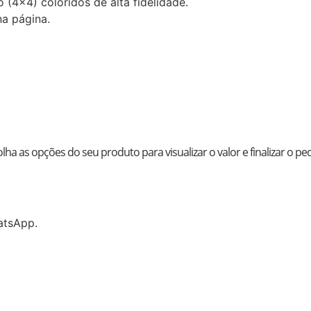
 (4×4) coloridos de alta fidelidade.
na página.
lha as opções do seu produto para visualizar o valor e finalizar o pe
atsApp.