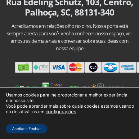
Rua Edeling Schutz, 103, Centro,
Palhoça, SC, 88131-340
Acreditamos em relações olho no olho. Nossa porta está
sempre aberta para você. Venha conhecer nosso espaço, ver
amostras de materiais e conversar sobre suas ideias com
nossa equipe
Todos os direitos reservados - Desde 2001
Usamos cookies para lhe proporcionar a melhor experiência
em nosso site.
CNPJ: 04.300.682/0001-09
Você pode aprender mais sobre quais cookies estamos usando
Orgulhosamente desenvolvido por DC Negócios Digitais LTDA
ou desativá-los em
configurações
.
Como podemos ajudar?
Aceitar e Fechar