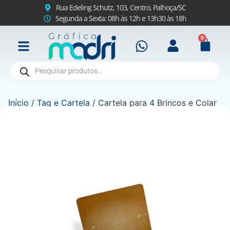
Rua Edeling Schutz, 103, Centro, Palhoça/SC
Segunda a Sexta: 08h às 12h e 13h30 às 18h
0
Início
/
Tag e Cartela
/ Cartela para 4 Brincos e Colar