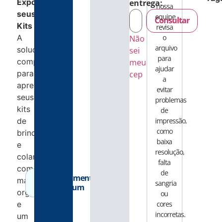
Exponha
entrega:
nossa
seus
equipe
Consultar
Kits
revisa
A
o
Não
arquivo
solução
sei
para
completa
meu
ajudar
para
cep
a
apresentar
evitar
seus
problemas
kits
de
de
impressão,
como
brincos
baixa
e
resolução,
colar
falta
com
de
Acabamento
máxima
sangria
Premium
organização
ou
e
cores
incorretas.
um