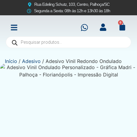
Rua Edeling Schutz, 103, Centro, Palhoça/SC
Segunda a Sexta: 08h às 12h e 13h30 às 18h
0
Início
/
Adesivo
/ Adesivo Vinil Redondo Ondulado