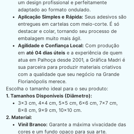
um design profissional e perfeitamente
adaptado ao formato ondulado.
Aplicação Simples e Rápida:
Seus adesivos são
entregues em cartelas com meio-corte. É só
destacar e colar, tornando seu processo de
embalagem muito mais ágil.
Agilidade e Confiança Local:
Com produção
em
até 04 dias úteis
e a experiência de quem
atua em Palhoça desde 2001, a Gráfica Madri é
sua parceira para produzir materiais criativos
com a qualidade que seu negócio na Grande
Florianópolis merece.
Escolha o tamanho ideal para o seu produto:
1. Tamanhos Disponíveis (Diâmetro):
3×3 cm, 4×4 cm, 5×5 cm, 6×6 cm, 7×7 cm,
8×8 cm, 9×9 cm, 10×10 cm.
2. Material:
Vinil Branco:
Garante a máxima vivacidade das
cores e um fundo opaco para sua arte.