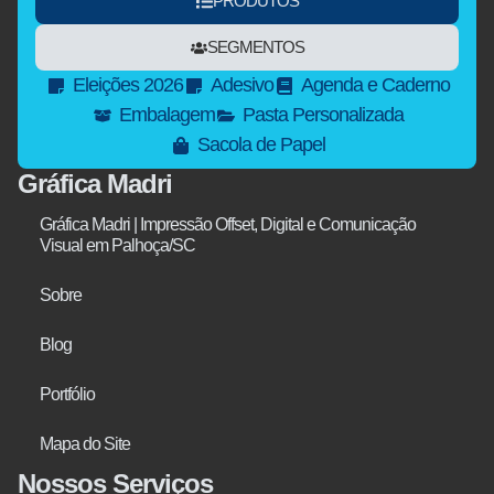
PRODUTOS
SEGMENTOS
Eleições 2026
Adesivo
Agenda e Caderno
Embalagem
Pasta Personalizada
Sacola de Papel
Gráfica Madri
Gráfica Madri | Impressão Offset, Digital e Comunicação
Visual em Palhoça/SC
Sobre
Blog
Portfólio
Mapa do Site
Nossos Serviços