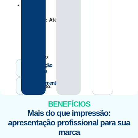
Prazo
de
Produção:
Até
04
dias
úteis
após
aprovação
da
Produção
arte
Própria
e
Atendimento
pagamento.
Direto
BENEFÍCIOS
Mais do que impressão:
apresentação profissional para sua
marca