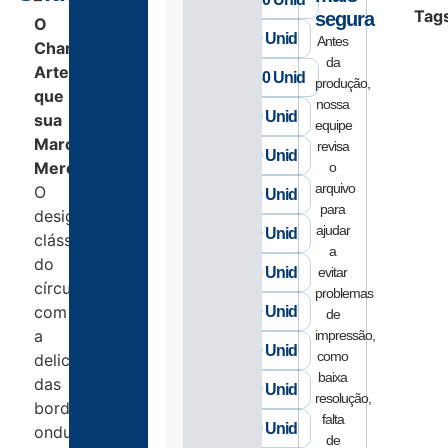
–
Tag
segura
O
4x4 - 540 Unid
Antes
Charme
da
Artesanal
4x4 - 1080 Unid
produção,
que
nossa
5x5 - 330 Unid
sua
equipe
Marca
revisa
5x5 - 660 Unid
Merece
o
arquivo
O
6x6 - 240 Unid
para
design
ajudar
6x6 - 480 Unid
clássico
a
do
7x7 - 140 Unid
evitar
círculo
problemas
com
7x7 - 280 Unid
de
a
impressão,
8x8 - 130 Unid
como
delicadeza
baixa
das
8x8 - 260 Unid
resolução,
bordas
falta
9x9 - 100 Unid
onduladas.
de