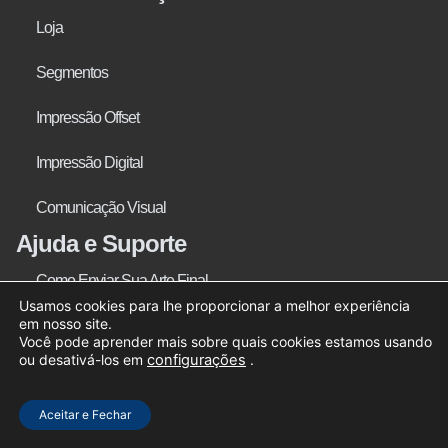
Loja
Segmentos
Impressão Offset
Impressão Digital
Comunicação Visual
Ajuda e Suporte
Como Enviar Sua Arte Final
Usamos cookies para lhe proporcionar a melhor experiência
em nosso site.
Dúvidas Frequentes
Você pode aprender mais sobre quais cookies estamos usando
ou desativá-los em
configurações
.
Rastrear Encomendas
Aceitar e Fechar
Contato