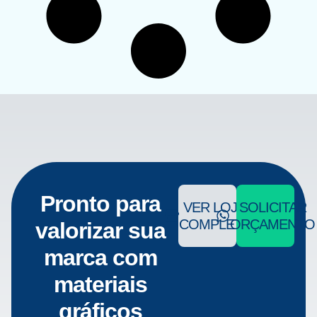
Pronto para
VER LOJA
SOLICITAR
COMPLETA
ORÇAMENTO
valorizar sua
marca com
materiais
gráficos