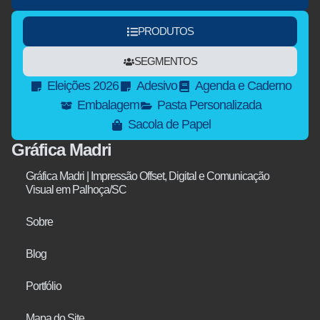
PRODUTOS
SEGMENTOS
Eleições 2026
Adesivo
Agenda e Caderno
Embalagem
Pasta Personalizada
Sacola de Papel
Gráfica Madri
Gráfica Madri | Impressão Offset, Digital e Comunicação
Visual em Palhoça/SC
Sobre
Blog
Portfólio
Mapa do Site