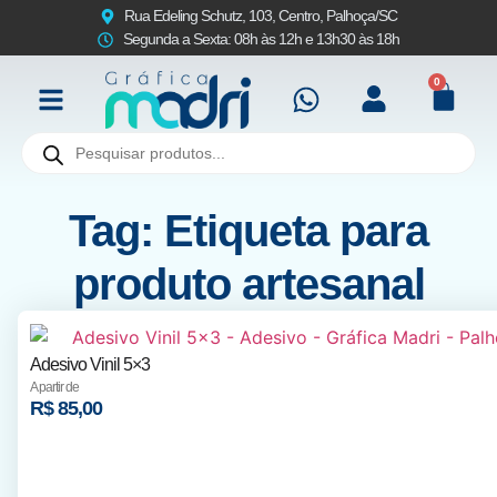
Rua Edeling Schutz, 103, Centro, Palhoça/SC
Segunda a Sexta: 08h às 12h e 13h30 às 18h
0
Tag: Etiqueta para
produto artesanal
Adesivo Vinil 5×3
A partir de
R$
85,00