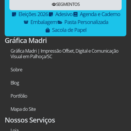
SEGMENTOS
Eleições 2026
Adesivo
Agenda e Caderno
Embalagem
Pasta Personalizada
Sacola de Papel
Gráfica Madri
Gráfica Madri | Impressão Offset, Digital e Comunicação
Visual em Palhoça/SC
Sobre
Blog
Portfólio
Mapa do Site
Nossos Serviços
Loja