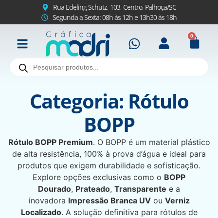
Rua Edeling Schutz, 103, Centro, Palhoça/SC
Segunda a Sexta: 08h às 12h e 13h30 às 18h
0
Categoria: Rótulo
BOPP
Rótulo BOPP Premium
. O BOPP é um material plástico
de alta resistência, 100% à prova d’água e ideal para
produtos que exigem durabilidade e sofisticação.
Explore opções exclusivas como o
BOPP
Dourado
,
Prateado
,
Transparente
e a
inovadora
Impressão Branca UV
ou
Verniz
Localizado
. A solução definitiva para rótulos de