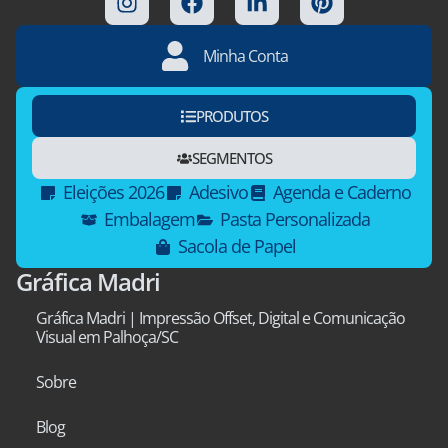
Minha Conta
PRODUTOS
SEGMENTOS
Eleições 2026
Adesivo
Agenda e Caderno
Embalagem
Pasta Personalizada
Sacola de Papel
Gráfica Madri
Gráfica Madri | Impressão Offset, Digital e Comunicação
Visual em Palhoça/SC
Sobre
Blog